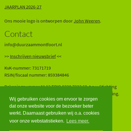
JAARPLAN 2026-27
Ons mooie logo is ontworpen door
John Weeren
.
Contact
info@duurzaammontfoort.nl
>>
Inschrijven nieuwsbrief
<<
KvK-nummer: 73171719
RSIN/fiscaal nummer: 859384846
Rekeningnummer NL12 TRIO 0320 7223 68, t.n.v. Stichting
Platform Duurzaam Montfoort. Wij zijn een ANBI-instelling.
Wij gebruiken cookies om ervoor te zorgen
Volg ons op onze sociale media:
dat onze website voor de bezoeker beter
werkt. Daarnaast gebruiken wij o.a. cookies
voor onze webstatistieken.
Lees meer.