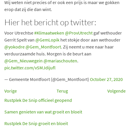
Wij weten niet precies of er ook een prijs is maar we gokken
erop dat zij die dan wint.
Hier het bericht op twitter:
Voor Utrechtse
#Klimaatweken
@ProvUtrecht
gaf wethouder
Gerrit Spelt van
@GemLopik
het stokje door aan wethouder
@yokodre
@Gem_Montfoort
. Zij neemt u mee naar haar
verduurzaamde huis. Morgen is de beurt aan
@Gem_Nieuwegein
@mariaschouten
.
pic.twitter.com/vSMJdijufl
— Gemeente Montfoort (@Gem_Montfoort)
October 27, 2020
Vorige
Terug
Volgende
Rustplek De Snip officieel geopend
Samen genieten van wat groeit en bloeit
Rustplek De Snip groeit en bloeit