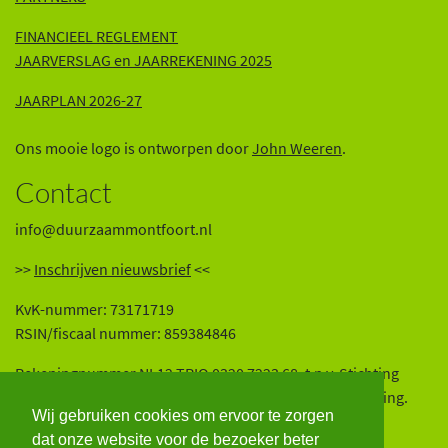
FINANCIEEL REGLEMENT
JAARVERSLAG en JAARREKENING 202
5
JAARPLAN 2026-27
Ons mooie logo is ontworpen door
John Weeren
.
Contact
info@duurzaammontfoort.nl
>>
Inschrijven nieuwsbrief
<<
KvK-nummer: 73171719
RSIN/fiscaal nummer: 859384846
Rekeningnummer NL12 TRIO 0320 7223 68, t.n.v. Stichting
Platform Duurzaam Montfoort. Wij zijn een ANBI-instelling.
Wij gebruiken cookies om ervoor te zorgen
Volg ons op onze sociale media:
dat onze website voor de bezoeker beter