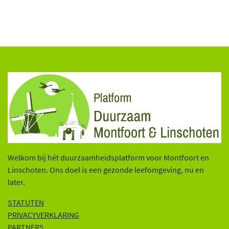
Welkom bij hét duurzaamheidsplatform voor Montfoort en
Linschoten. Ons doel is een gezonde leefomgeving, nu en
later.
STATUTEN
PRIVACYVERKLARING
PARTNERS