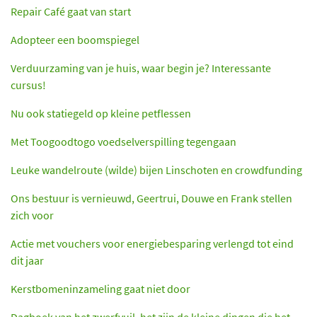
Repair Café gaat van start
Adopteer een boomspiegel
Verduurzaming van je huis, waar begin je? Interessante
cursus!
Nu ook statiegeld op kleine petflessen
Met Toogoodtogo voedselverspilling tegengaan
Leuke wandelroute (wilde) bijen Linschoten en crowdfunding
Ons bestuur is vernieuwd, Geertrui, Douwe en Frank stellen
zich voor
Actie met vouchers voor energiebesparing verlengd tot eind
dit jaar
Kerstbomeninzameling gaat niet door
Dagboek van het zwerfvuil, het zijn de kleine dingen die het