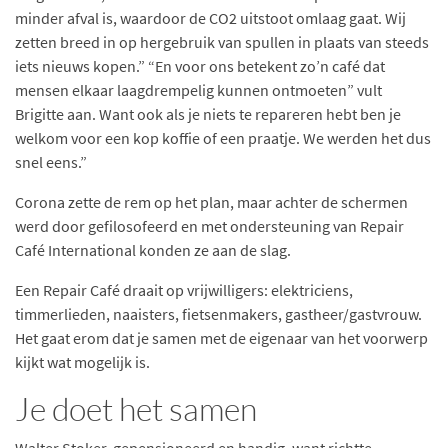
minder afval is, waardoor de CO2 uitstoot omlaag gaat. Wij
zetten breed in op hergebruik van spullen in plaats van steeds
iets nieuws kopen.” “En voor ons betekent zo’n café dat
mensen elkaar laagdrempelig kunnen ontmoeten” vult
Brigitte aan. Want ook als je niets te repareren hebt ben je
welkom voor een kop koffie of een praatje. We werden het dus
snel eens.”
Corona zette de rem op het plan, maar achter de schermen
werd door gefilosofeerd en met ondersteuning van Repair
Café International konden ze aan de slag.
Een Repair Café draait op vrijwilligers: elektriciens,
timmerlieden, naaisters, fietsenmakers, gastheer/gastvrouw.
Het gaat erom dat je samen met de eigenaar van het voorwerp
kijkt wat mogelijk is.
Je doet het samen