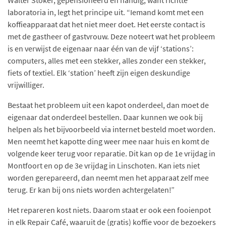
Walter Stoker, gepensioneerd en handig, want richtte
laboratoria in, legt het principe uit. “Iemand komt met een
koffieapparaat dat het niet meer doet. Het eerste contact is
met de gastheer of gastvrouw. Deze noteert wat het probleem
is en verwijst de eigenaar naar één van de vijf ‘stations’:
computers, alles met een stekker, alles zonder een stekker,
fiets of textiel. Elk ‘station’ heeft zijn eigen deskundige
vrijwilliger.
Bestaat het probleem uit een kapot onderdeel, dan moet de
eigenaar dat onderdeel bestellen. Daar kunnen we ook bij
helpen als het bijvoorbeeld via internet besteld moet worden.
Men neemt het kapotte ding weer mee naar huis en komt de
volgende keer terug voor reparatie. Dit kan op de 1e vrijdag in
Montfoort en op de 3e vrijdag in Linschoten. Kan iets niet
worden gerepareerd, dan neemt men het apparaat zelf mee
terug. Er kan bij ons niets worden achtergelaten!”
Het repareren kost niets. Daarom staat er ook een fooienpot
in elk Repair Café, waaruit de (gratis) koffie voor de bezoekers