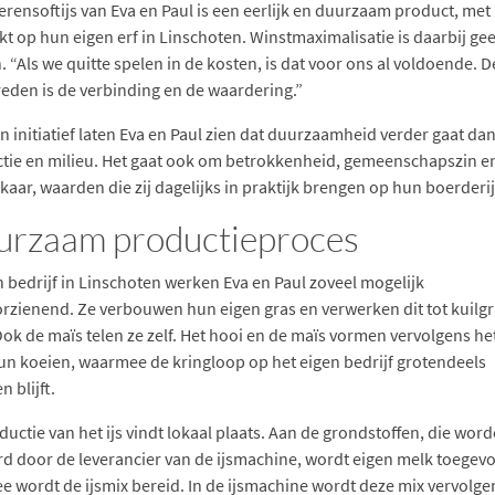
erensoftijs van Eva en Paul is een eerlijk en duurzaam product, met
t op hun eigen erf in Linschoten. Winstmaximalisatie is daarbij ge
. “Als we quitte spelen in de kosten, is dat voor ons al voldoende. D
eden is de verbinding en de waardering.”
n initiatief laten Eva en Paul zien dat duurzaamheid verder gaat dan
tie en milieu. Het gaat ook om betrokkenheid, gemeenschapszin e
kaar, waarden die zij dagelijks in praktijk brengen op hun boerderij
urzaam productieproces
 bedrijf in Linschoten werken Eva en Paul zoveel mogelijk
orzienend. Ze verbouwen hun eigen gras en verwerken dit tot kuilgr
Ook de maïs telen ze zelf. Het hooi en de maïs vormen vervolgens he
un koeien, waarmee de kringloop op het eigen bedrijf grotendeels
n blijft.
ductie van het ijs vindt lokaal plaats. Aan de grondstoffen, die wor
rd door de leverancier van de ijsmachine, wordt eigen melk toegev
e wordt de ijsmix bereid. In de ijsmachine wordt deze mix vervolge