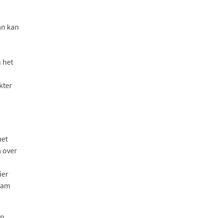
an kan
s
n het
kter
met
 over
ier
zaam
en