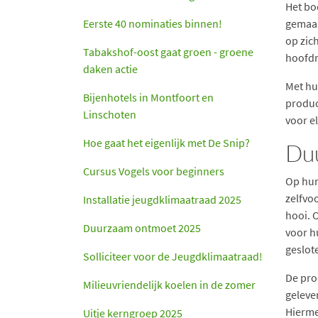
Het bo
Eerste 40 nominaties binnen!
gemaak
op zich
Tabakshof-oost gaat groen - groene
hoofdr
daken actie
Met hu
Bijenhotels in Montfoort en
produc
Linschoten
voor el
Hoe gaat het eigenlijk met De Snip?
Du
Cursus Vogels voor beginners
Op hun
zelfvo
Installatie jeugdklimaatraad 2025
hooi. 
Duurzaam ontmoet 2025
voor h
geslote
Solliciteer voor de Jeugdklimaatraad!
De pro
Milieuvriendelijk koelen in de zomer
geleve
Hierme
Uitje kerngroep 2025