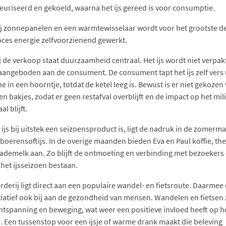
euriseerd en gekoeld, waarna het ijs gereed is voor consumptie.
j zonnepanelen en een warmtewisselaar wordt voor het grootste de
oces energie zelfvoorzienend gewerkt.
j de verkoop staat duurzaamheid centraal. Het ijs wordt niet verpak
 aangeboden aan de consument. De consument tapt het ijs zelf vers 
 in een hoorntje, totdat de ketel leeg is. Bewust is er niet gekozen
n bakjes, zodat er geen restafval overblijft en de impact op het mil
l blijft.
ijs bij uitstek een seizoensproduct is, ligt de nadruk in de zomer
 boerensoftijs. In de overige maanden bieden Eva en Paul koffie, th
ademelk aan. Zo blijft de ontmoeting en verbinding met bezoekers
 het ijsseizoen bestaan.
rderij ligt direct aan een populaire wandel- en fietsroute. Daarmee
itiatief ook bij aan de gezondheid van mensen. Wandelen en fietsen
ntspanning en beweging, wat weer een positieve invloed heeft op h
n. Een tussenstop voor een ijsje of warme drank maakt die beleving