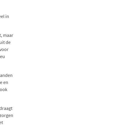
el in
t, maar
uit de
 voor
ieu
maanden
ee en
 ook
 draagt
 zorgen
et