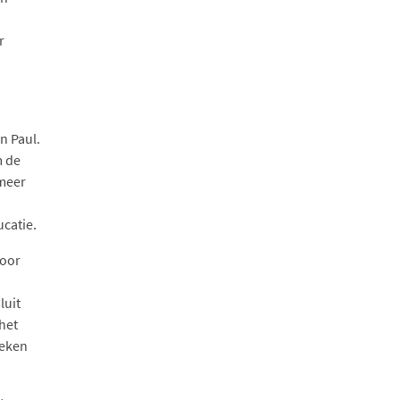
r
n Paul.
m de
 meer
catie.
voor
luit
 het
weken