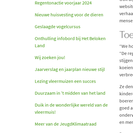
Regentonactie voorjaar 2024
websit
verhaa
Nieuwe huisvesting voor de dieren
mensen
Geslaagde vogelcursus
To
Onthulling infobord bij Het Beloken
Land
“We ho
“De re
Wij zoeken jou!
stijge
koeien
Jaarverslag en jaarplan nieuwe stijl
verbre
Lezing vleermuizen een succes
Ze den
Duurzaam in 't midden van het land
kinder
boeren
Duik in de wonderlijke wereld van de
goed aa
vleermuis!
onderw
en men
Meer van de JeugdKlimaatraad