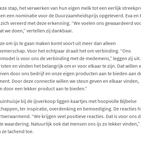
deze stap, het verwerken van hun eigen melk tot een eerlijk streekpr
hen een nominatie voor de Duurzaamheidsprijs opgeleverd. Eva en 
 zich vereerd met deze erkenning. “We voelen ons gewaardeerd voo
at we doen,” vertellen zij dankbaar.
ze om ijs te gaan maken komt voort uit meer dan alleen
emerschap. Voor het echtpaar draait het om verbinding. “Ons
nmodel is voor ons de verbinding met de medemens,” leggen zij uit.
risten en vinden het belangrijk om er voor elkaar te zijn. Dat willen 
ven door ons bedrijf en onze eigen producten aan te bieden aan d
ent. Door deze connectie willen we steun geven en elkaar vinden,
 door een lekker product aan te bieden.”
tuinhuisje bij de ijsverkoop liggen kaartjes met hoopvolle Bijbelse
happen, ter inspiratie, overdenking en bemoediging. De reacties h
artverwarmend. “We krijgen veel positieve reacties. Dat is voor ons 
te waardering. Natuurlijk ook dat mensen ons ijs zo lekker vinden,”
 ze lachend toe.