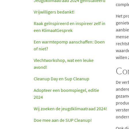
Jeugdklimaatraad 2024 geïnstalleerd
comple
Vrijwilligers bedankt!
Het pr
geniet
Raak geïnspireerd en inspireer zelf in
aanbie
een KlimaatGesprek
mensen
Een warmtepomp aanschaffen: Doen
rechts
of niet?
waarde
willen 
Vlechtworkshop, wat een leuke
avond!
Co
Cleanup Day en Sup Cleanup
De ver
andere
Adopteer een boomspiegel, editie
gezame
2024
produc
Wij zoeken de jeugdklimaatraad 2024!
verste
ondern
Doe mee aan de SUP Cleanup!
Ook di