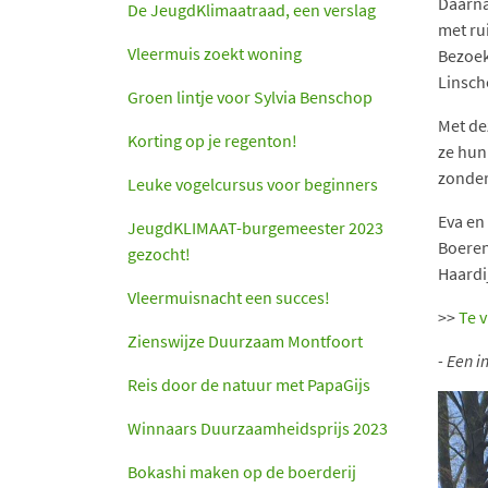
Daarna
De JeugdKlimaatraad, een verslag
met ru
Vleermuis zoekt woning
Bezoek
Linsch
Groen lintje voor Sylvia Benschop
Met de
Korting op je regenton!
ze hun
zonder
Leuke vogelcursus voor beginners
Eva en
JeugdKLIMAAT-burgemeester 2023
Boeren
gezocht!
Haardi
Vleermuisnacht een succes!
>>
Te 
Zienswijze Duurzaam Montfoort
- Een 
Reis door de natuur met PapaGijs
Winnaars Duurzaamheidsprijs 2023
Bokashi maken op de boerderij