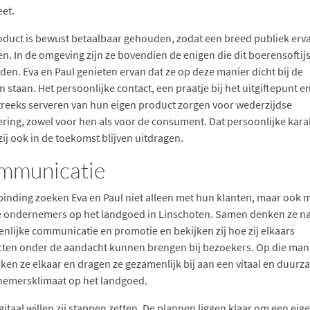
et.
oduct is bewust betaalbaar gehouden, zodat een breed publiek erv
en. In de omgeving zijn ze bovendien de enigen die dit boerensoftij
den. Eva en Paul genieten ervan dat ze op deze manier dicht bij de
 staan. Het persoonlijke contact, een praatje bij het uitgiftepunt e
treeks serveren van hun eigen product zorgen voor wederzijdse
ring, zowel voor hen als voor de consument. Dat persoonlijke kara
zij ook in de toekomst blijven uitdragen.
mmunicatie
binding zoeken Eva en Paul niet alleen met hun klanten, maar ook 
 ondernemers op het landgoed in Linschoten. Samen denken ze na
nlijke communicatie en promotie en bekijken zij hoe zij elkaars
ten onder de aandacht kunnen brengen bij bezoekers. Op die man
rken ze elkaar en dragen ze gezamenlijk bij aan een vitaal en duur
emersklimaat op het landgoed.
gitaal willen zij stappen zetten. De plannen liggen klaar om een eig