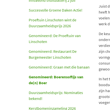
Infoavond thuisbatterij 2 juli
Juist 
Succesvolle Groene Daken Actie!
heeft 
voelen
Proeftuin Linschoten wint de
werk d
Duurzaamheidsprijs 2026
De keu
Genomineerd: De Proeftuin van
ondern
Linschoten
verdie
Genomineerd: Restaurant De
zijn ch
Burgemeester Linschoten
vormge
consum
Genomineerd: Graan met die banaan
gewoon
Genomineerd: Boerensoftijs van
In het 
de(n) Boer
boodsc
zijn h
Duurzaamheidsprijs: Nominaties
groots
bekend!
voegen
Kerstbomeninzameling 2026