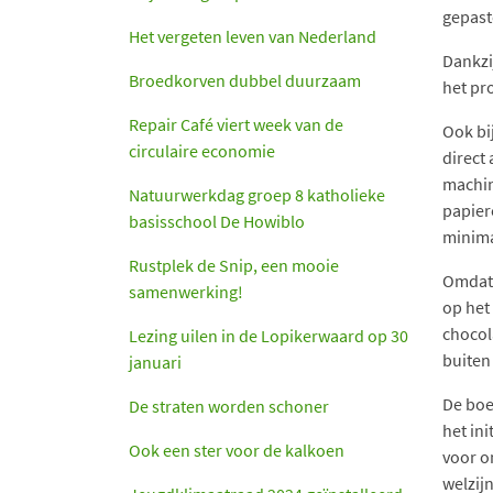
gepast
Het vergeten leven van Nederland
Dankzi
Broedkorven dubbel duurzaam
het pr
Repair Café viert week van de
Ook bi
circulaire economie
direct
machine
Natuurwerkdag groep 8 katholieke
papiere
basisschool De Howiblo
minimaa
Rustplek de Snip, een mooie
Omdat 
samenwerking!
op het
chocol
Lezing uilen in de Lopikerwaard op 30
buiten
januari
De boe
De straten worden schoner
het in
Ook een ster voor de kalkoen
voor o
welzij