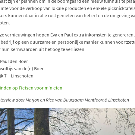
ast zijn er plannen om in de boomgaard een nieuw tuinhuis te plaa
imte voor de verkoop van lokale producten en enkele picknicktafels
ers kunnen daar in alle rust genieten van het erf en de omgeving v
oten.
ze vernieuwingen hopen Eva en Paul extra inkomsten te genereren,
 bedrijf op een duurzame en persoonlijke manier kunnen voortzett
 hun kernwaarden uit het oog te verliezen.
 Paul den Boer
softijs van de(n) Boer
jk 7 – Linschoten
vinden op Fietsen voor m'n eten
interview door Marjon en Rico van Duurzaam Montfoort & Linschoten