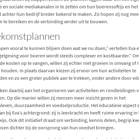
e en sociale mediakanalen in te zetten om hun boerensoftijs en het
l achter hun bedrijf breder bekend te maken. Zo hopen zij nog mee
 te bereiken en de verbinding verder uit te bouwen.
ekomstplannen
pen vooral te kunnen blijven doen wat we nu doen,” vertellen Eva e
gelgeving voor boeren wordt steeds complexer en kostbaarder.” O
nde kosten op te vangen, willen zij echter niet groeien in omvang of
 houden. In plaats daarvan kiezen zij ervoor om hun activiteiten te
den en zo een groter publiek aan te trekken, onder andere door edu
ken daarbij aan het organiseren van activiteiten en rondleidingen 
en. Op die manier willen zij mensen meer inzicht geven in het
leven, duurzaamheid en voedselproductie. Het educatieve aspect s
n bij Eva’s achtergrond: zij is leerkracht en heeft ruime ervaring in
ijs. Ook dit initiatief draait om verbinding, kennis delen, begrip k
sen dichter bij de oorsprong van hun voedsel brengen.