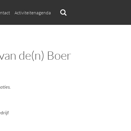
ntact
Activiteitenagenda
van de(n) Boer
aties.
drijf