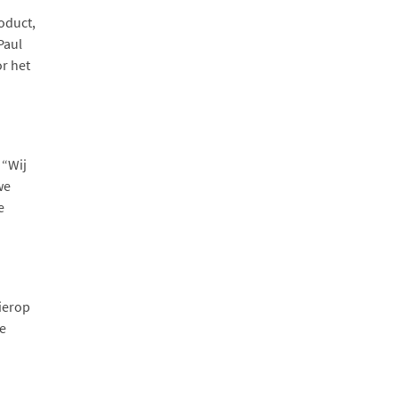
oduct,
Paul
r het
 “Wij
we
e
ierop
de