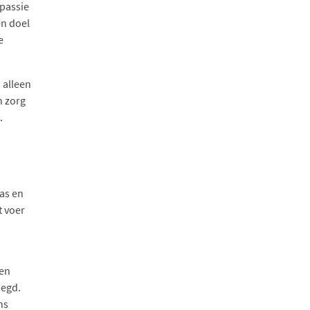
 passie
en doel
e
 alleen
n zorg
.
as en
t voer
den
oegd.
ns