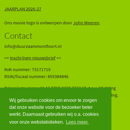
JAARPLAN 2026-27
Ons mooie logo is ontworpen door
John Weeren
.
Contact
info@duurzaammontfoort.nl
>>
Inschrijven nieuwsbrief
<<
KvK-nummer: 73171719
RSIN/fiscaal nummer: 859384846
Rekeningnummer NL12 TRIO 0320 7223 68, t.n.v. Stichting
Platform Duurzaam Montfoort. Wij zijn een ANBI-instelling.
Wij gebruiken cookies om ervoor te zorgen
Volg ons op onze sociale media:
dat onze website voor de bezoeker beter
werkt. Daarnaast gebruiken wij o.a. cookies
voor onze webstatistieken.
Lees meer.