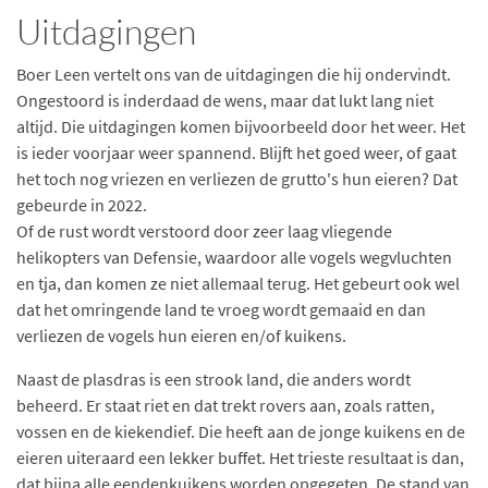
Uitdagingen
Boer Leen vertelt ons van de uitdagingen die hij ondervindt.
Ongestoord is inderdaad de wens, maar dat lukt lang niet
altijd. Die uitdagingen komen bijvoorbeeld door het weer. Het
is ieder voorjaar weer spannend. Blijft het goed weer, of gaat
het toch nog vriezen en verliezen de grutto's hun eieren? Dat
gebeurde in 2022.
Of de rust wordt verstoord door zeer laag vliegende
helikopters van Defensie, waardoor alle vogels wegvluchten
en tja, dan komen ze niet allemaal terug. Het gebeurt ook wel
dat het omringende land te vroeg wordt gemaaid en dan
verliezen de vogels hun eieren en/of kuikens.
Naast de plasdras is een strook land, die anders wordt
beheerd. Er staat riet en dat trekt rovers aan, zoals ratten,
vossen en de kiekendief. Die heeft aan de jonge kuikens en de
eieren uiteraard een lekker buffet. Het trieste resultaat is dan,
dat bijna alle eendenkuikens worden opgegeten. De stand van