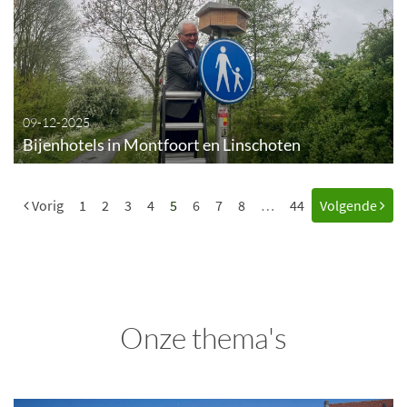
09-12-2025
Bijenhotels in Montfoort en Linschoten
Vorig
1
2
3
4
5
6
7
8
…
44
Volgende
Onze thema's