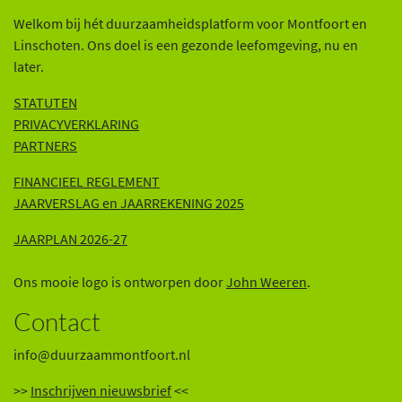
Welkom bij hét duurzaamheidsplatform voor Montfoort en
Linschoten. Ons doel is een gezonde leefomgeving, nu en
later.
STATUTEN
PRIVACYVERKLARING
PARTNERS
FINANCIEEL REGLEMENT
JAARVERSLAG en JAARREKENING 202
5
JAARPLAN 2026-27
Ons mooie logo is ontworpen door
John Weeren
.
Contact
info@duurzaammontfoort.nl
>>
Inschrijven nieuwsbrief
<<